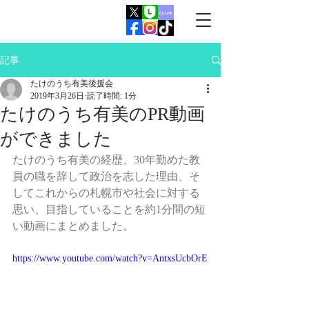
​札幌市議会議員（中央区）
たけのうち有美公式サイト
Takenouchi Yumi Official Website
記事
たけのうち有美後援会
2019年3月26日
読了時間: 1分
たけのうち有美のPR動画
ができました
たけのうち有美の経歴、30年勤めた教
員の職を辞して政治を志した理由、そ
してこれからの札幌市や社会に対する
思い、目指していることを約1分間の短
い動画にまとめました。
https://www.youtube.com/watch?v=AntxsUcbOrE