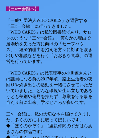
【三○一会館へ】
「一般社団法人WHO CARES」が運営する
「三○一会館」に行ってきました。
「WHO CARES」は私設図書館であり、サロ
ンのような「三○一会館」、何らかの理由で
居場所を失った方に向けの「セーフハウ
ス」、経済的理由を抱える方々に対する炊き
出しや相談などを行う「おおきな食卓」の運
営を行っています。
「WHO CARES」の代表理事の小川遼さんと
は議員になる前の2017年頃、路上生活者の夜
回りや炊き出しの活動を一緒にさせていただ
いていました。どんな環境や生い立ちであろ
うとも差別や偏見を持たず、尊厳を守る事を
当たり前に出来、学ぶところが多いです。
三○一会館に、私の大切な本を届けてきまし
た。多くの方に手に取ってほしいです。
◆「ぼくのかぞく」（里親仲間のすがはらあ
きさんの作品です）
◆「うまくしゃべれないぼくは、へん？」