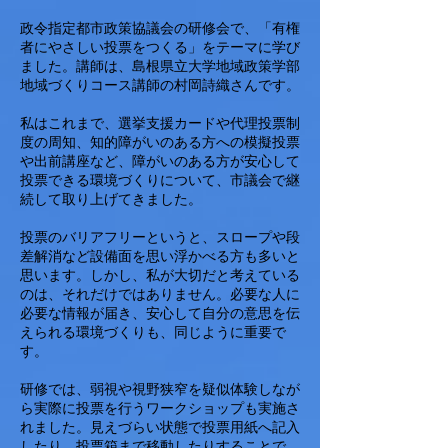
政令指定都市政策協議会の研修会で、「有権
者にやさしい投票をつくる」をテーマに学び
ました。講師は、島根県立大学地域政策学部
地域づくりコース講師の村岡詩織さんです。
私はこれまで、選挙支援カードや代理投票制
度の周知、知的障がいのある方への模擬投票
や出前講座など、障がいのある方が安心して
投票できる環境づくりについて、市議会で継
続して取り上げてきました。
投票のバリアフリーというと、スロープや段
差解消など設備面を思い浮かべる方も多いと
思います。しかし、私が大切だと考えている
のは、それだけではありません。必要な人に
必要な情報が届き、安心して自分の意思を伝
えられる環境づくりも、同じように重要で
す。
研修では、弱視や視野狭窄を疑似体験しなが
ら実際に投票を行うワークショップも実施さ
れました。見えづらい状態で投票用紙へ記入
したり、投票箱まで移動したりすることで、