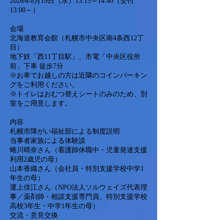
2026年8月19日（水）13:15～14:40（受付
13:00～）
会場
北海道教育会館（札幌市中央区南4条西12丁
目）
地下鉄「西11丁目駅」、市電「中央区役所
前」下車 徒歩7分
※お車でお越しの方は近隣のコインパーキン
グをご利用ください。
※トイレはおむつ替えシートのみのため、別
室をご用意します。
内容
札幌市障がい福祉部による制度説明
当事者家族による体験談
蜷川晴奈さん（看護師休職中・児童発達支援
利用2歳児の母）
山本香織さん（会社員・特別支援学校中学1
年生の母）
運上佳江さん（NPO法人ソルウェイズ代表理
事／薬剤師・相談支援専門員、特別支援学校
高校3年生・中学1年生の母）
交流・意見交換