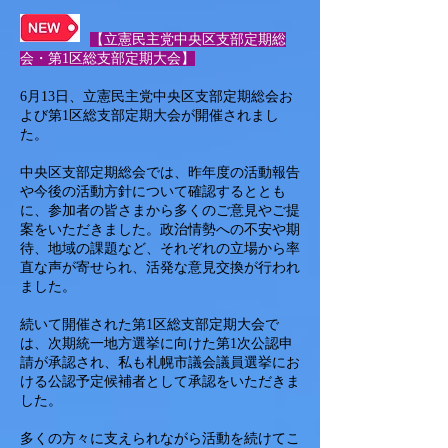
【立憲民主党中央区支部定期総
会・第1区総支部定期大会】
6月13日、立憲民主党中央区支部定期総会お
よび第1区総支部定期大会が開催されまし
た。
中央区支部定期総会では、昨年度の活動報告
や今後の活動方針について確認するととも
に、参加者の皆さまから多くのご意見やご提
案をいただきました。政治情勢への不安や期
待、地域の課題など、それぞれの立場から率
直な声が寄せられ、活発な意見交換が行われ
ました。
続いて開催された第1区総支部定期大会で
は、次期統一地方選挙に向けた第1次公認申
請が承認され、私も札幌市議会議員選挙にお
ける公認予定候補者として承認をいただきま
した。
多くの方々に支えられながら活動を続けてこ