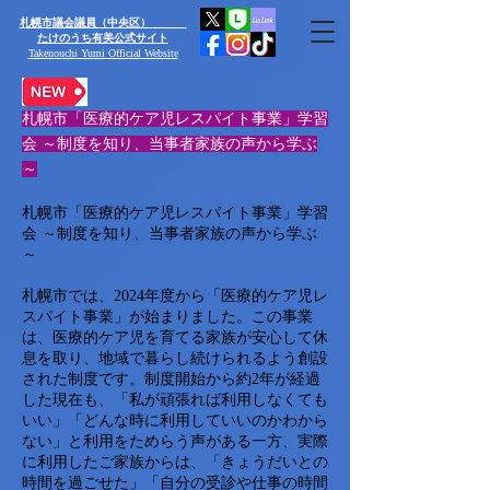
​札幌市議会議員（中央区）
たけのうち有美公式サイト
Takenouchi Yumi Official Website
札幌市「医療的ケア児レスパイト事業」学習
会 ～制度を知り、当事者家族の声から学ぶ
～
札幌市「医療的ケア児レスパイト事業」学習
会 ～制度を知り、当事者家族の声から学ぶ
～
札幌市では、2024年度から「医療的ケア児レ
スパイト事業」が始まりました。この事業
は、医療的ケア児を育てる家族が安心して休
息を取り、地域で暮らし続けられるよう創設
された制度です。制度開始から約2年が経過
した現在も、「私が頑張れば利用しなくても
いい」「どんな時に利用していいのかわから
ない」と利用をためらう声がある一方、実際
に利用したご家族からは、「きょうだいとの
時間を過ごせた」「自分の受診や仕事の時間