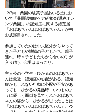
12/7㈰、桑園の駄菓子屋あいる堂にお
いて「桑園認知症ケア研究会(通称オレ
ンジ桑園)」の認知症に関する紙芝居
「おばあちゃんはおばあちゃん」が初
お披露目されました。
参加していたのは中央区外からやって
きた子どもや地域の子どもたち、親子
連れ。時々子どもたちから合いの手が
入り(笑)、会場はほっこり。
主人公の小学生・ひかるのおばあちゃ
んは最近、認知症の心配がある。認知
症かもしれない行動に心配や不安があ
っても、ひかるの発熱時、いつものよ
うに優しく面倒を見てくれたおばあち
ゃんの姿から、ひかるが思ったことは
「おばあちゃんはおばあちゃん」。今
までも、これからもずっと大切なおば